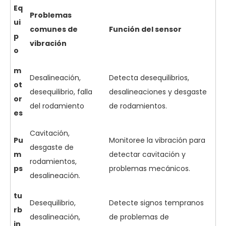
Eq
Problemas
ui
comunes de
Función del sensor
p
vibración
o
m
Desalineación,
Detecta desequilibrios,
ot
desequilibrio, falla
desalineaciones y desgaste
or
del rodamiento
de rodamientos.
es
Cavitación,
Pu
Monitoree la vibración para
desgaste de
m
detectar cavitación y
rodamientos,
ps
problemas mecánicos.
desalineación.
tu
Desequilibrio,
Detecte signos tempranos
rb
desalineación,
de problemas de
in