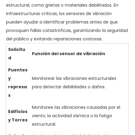
estructural, como grietas o materiales debilitados. En
infraestructuras críticas, los sensores de vibración
pueden ayudar a identificar problemas antes de que
provoquen fallas catastróficas, garantizando la seguridad
del público y evitando reparaciones costosas.
Solicitu
Función del sensor de vibración
d
Puentes
y
Monitorear las vibraciones estructurales
represa
para detectar debilidades o daños.
s
Monitoree las vibraciones causadas por el
Edificios
viento, la actividad sísmica o la fatiga
y Torres
estructural.