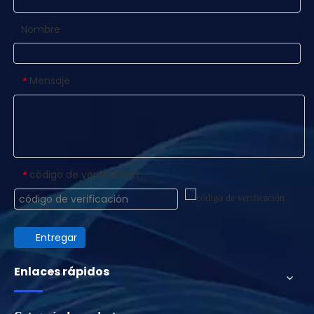
Nombre
Mensaje
*
código de verificación
*
Entregar
Enlaces rápidos