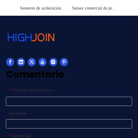
Sensores de aceleración de acelerómetro tri-eje de HA3M mini tamaño IEPE 10MV/g 20mV/g
Sensor comercial de presión de silicio de difusión de consumo de baja potencia HP10LC
Comentario
Correo electrónico
*
Nombre
Mensaje
*