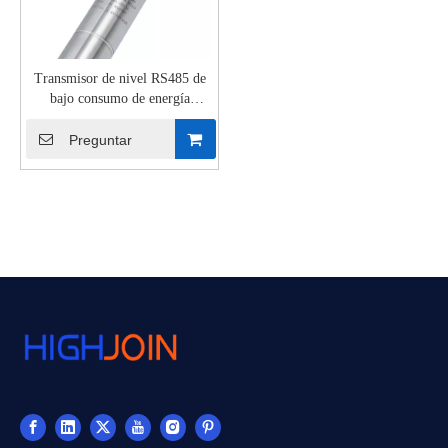
Transmisor de nivel RS485 de
bajo consumo de energía
HPM410LR para tecnología
inalámbrica de IoT
Preguntar