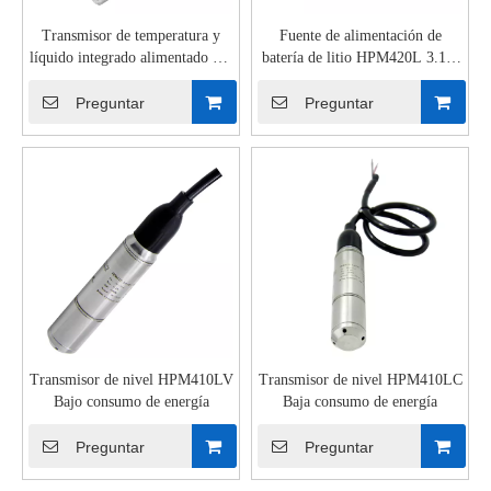
Transmisor de temperatura y
Fuente de alimentación de
líquido integrado alimentado por
batería de litio HPM420L 3.1 ~
batería HPTM420L con pantalla
8 V CC Transmisor de nivel de
LCD
líquido sumergido
Preguntar
Preguntar
Transmisor de nivel HPM410LV
Transmisor de nivel HPM410LC
Bajo consumo de energía
Baja consumo de energía
Preguntar
Preguntar