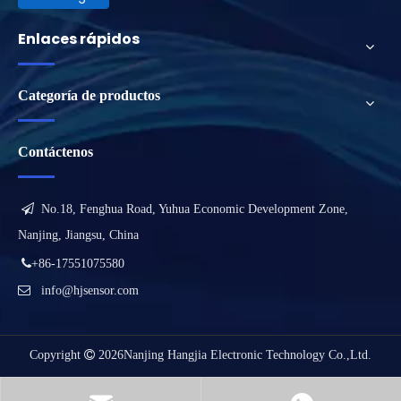
Enlaces rápidos
Categoría de productos
Contáctenos

No.18, Fenghua Road, Yuhua Economic Development Zone,
Nanjing, Jiangsu, China

+86-17551075580

info@hjsensor.com
Copyright

2026
Nanjing Hangjia Electronic Technology Co.,Ltd.