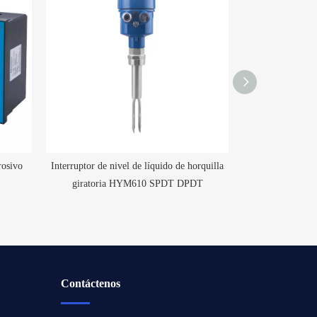
rosivo
Interruptor de nivel de líquido de horquilla
HPTM189 Tra
giratoria HYM610 SPDT DPDT
temperatura de al
Contáctenos