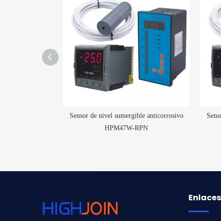
íquido de horquilla
Sensor de nivel sumergible anticorrosivo
Senso
 SPDT DPDT
HPM47W-RPN
Enlaces