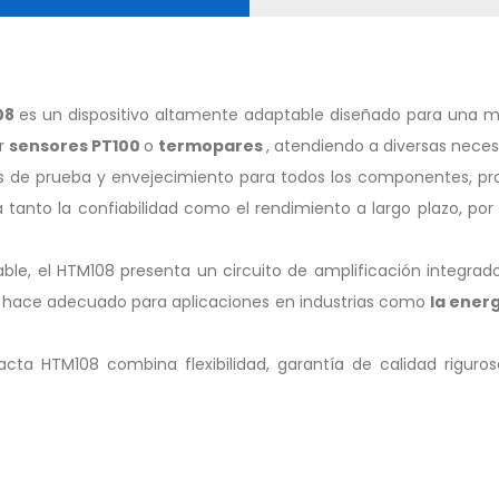
08
es un dispositivo altamente adaptable diseñado para una me
ar
sensores PT100
o
termopares
, atendiendo a diversas nece
os de prueba y envejecimiento para todos los componentes, pr
 tanto la confiabilidad como el rendimiento a largo plazo, por
ble, el HTM108 presenta un circuito de amplificación integrad
o hace adecuado para aplicaciones en industrias como
la ener
ta HTM108 combina flexibilidad, garantía de calidad riguros