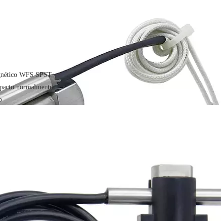
gnético WFS SPST
pacto normalmente