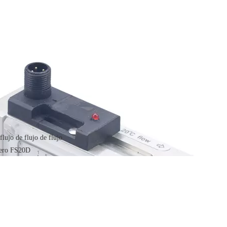
lujo de flujo de flujo
ero FS20D