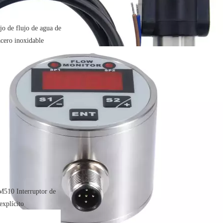
o de flujo de agua de
cero inoxidable
510 Interruptor de
xplícito