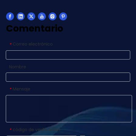
Comentario
Correo electrónico
*
Nombre
Mensaje
*
código de verificación
*