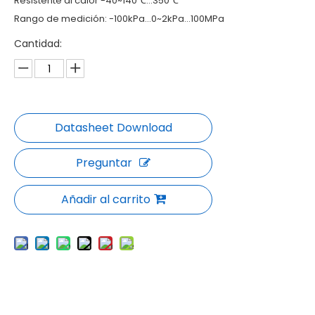
Resistente al calor -40~140℃...350℃
Rango de medición: -100kPa…0~2kPa…100MPa
Cantidad:
Preguntar
Añadir al carrito