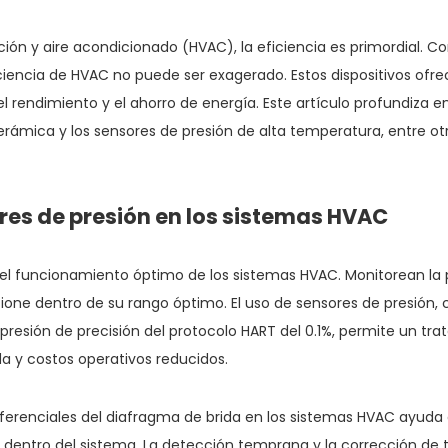
ción y aire acondicionado (HVAC), la eficiencia es primordial. Co
iciencia de HVAC no puede ser exagerado. Estos dispositivos ofre
n el rendimiento y el ahorro de energía. Este artículo profundiza
cerámica y los sensores de presión de alta temperatura, entre ot
res de presión en los sistemas HVAC
 el funcionamiento óptimo de los sistemas HVAC. Monitorean la 
one dentro de su rango óptimo. El uso de sensores de presión, c
 presión de precisión del protocolo HART del 0.1%, permite un tr
a y costos operativos reducidos.
iferenciales del diafragma de brida en los sistemas HVAC ayuda a
s dentro del sistema. La detección temprana y la corrección de