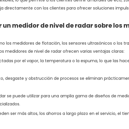
ibles, lo que permite a los clientes definir umbrales de eco, z
aja directamente con los clientes para ofrecer soluciones impul
ar un medidor de nivel de radar sobre los
mo los medidores de flotación, los sensores ultrasónicos o los 
s medidores de nivel de radar ofrecen varias ventajas claras:
fectadas por el vapor, la temperatura o la espuma, lo que las 
cto, desgaste y obstrucción de procesos se eliminan prácticame
dar se puede utilizar para una amplia gama de diseños de medio
ializados.
eden ser más altos, los ahorros a largo plazo en el servicio, el t