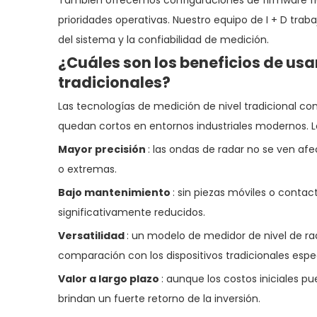
También ofrecemos configuraciones de firmware flex
prioridades operativas. Nuestro equipo de I + D trab
del sistema y la confiabilidad de medición.
¿Cuáles son los beneficios de us
tradicionales?
Las tecnologías de medición de nivel tradicional co
quedan cortos en entornos industriales modernos. Lo
Mayor precisión
: las ondas de radar no se ven a
o extremas.
Bajo mantenimiento
: sin piezas móviles o conta
significativamente reducidos.
Versatilidad
: un modelo de medidor de nivel de ra
comparación con los dispositivos tradicionales espec
Valor a largo plazo
: aunque los costos iniciales pu
brindan un fuerte retorno de la inversión.