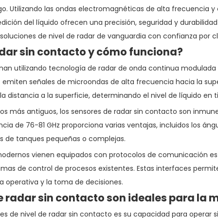
o. Utilizando las ondas electromagnéticas de alta frecuencia y 
ición del líquido ofrecen una precisión, seguridad y durabilidad
 soluciones de nivel de radar de vanguardia con confianza por c
adar sin contacto y cómo funciona?
ionan utilizando tecnología de radar de onda continua modulad
 emiten señales de microondas de alta frecuencia hacia la superf
la distancia a la superficie, determinando el nivel de líquido en 
os más antiguos, los sensores de radar sin contacto son inmune
ncia de 76-81 GHz proporciona varias ventajas, incluidos los ángu
as de tanques pequeñas o complejas.
l modernos vienen equipados con protocolos de comunicación es
mas de control de procesos existentes. Estas interfaces permite
a operativa y la toma de decisiones.
e radar sin contacto son ideales para la m
 de nivel de radar sin contacto es su capacidad para operar sin