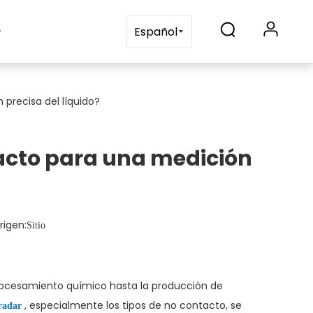
s
Blogs
Contáctenos
Español
 precisa del líquido?
tacto para una medición
igen:
Sitio
l procesamiento químico hasta la producción de
, especialmente los tipos de no contacto, se
 radar