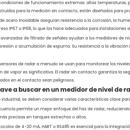
s condiciones de funcionamiento extremas: altas temperaturas, p
truidos para la medición sin contacto, están diseñados para pr
e acero inoxidable aseguran resistencia a la corrosión, la hum
eso IP67 o IP68, lo que los hace adecuados para instalaciones al
vanzadas de filtrado de señales ayudan a los medidores de niv
resión o acumulación de espuma. Su resistencia a la vibración
los sensores de radar a menudo se usan para monitorear los nive
 de vapor es significativa. El radar sin contacto garantiza la seg
os ​​en el contacto sean peligrosos.
lave a buscar en un medidor de nivel de r
 industrial, se deben considerar varias características clave pa
cuencia permite un mejor enfoque del haz de radar, reduciendo l
más precisas en tanques estrechos o altos.
otocolos de 4-20 mA, HART o RS485 es esencial para la integraci